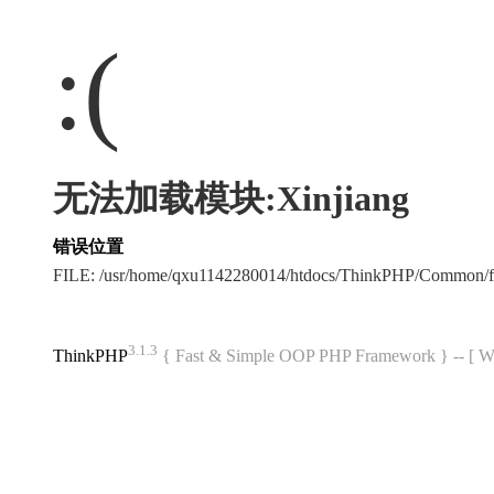
:(
无法加载模块:Xinjiang
错误位置
FILE: /usr/home/qxu1142280014/htdocs/ThinkPHP/Common/
3.1.3
ThinkPHP
{ Fast & Simple OOP PHP Framework } -- 