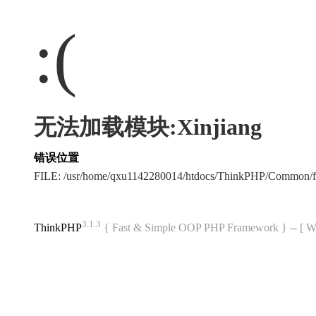
:(
无法加载模块:Xinjiang
错误位置
FILE: /usr/home/qxu1142280014/htdocs/ThinkPHP/Common/
3.1.3
ThinkPHP
{ Fast & Simple OOP PHP Framework } -- 