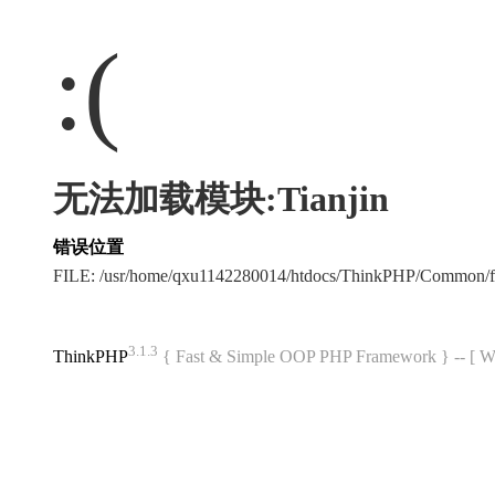
:(
无法加载模块:Tianjin
错误位置
FILE: /usr/home/qxu1142280014/htdocs/ThinkPHP/Common/
3.1.3
ThinkPHP
{ Fast & Simple OOP PHP Framework } -- 