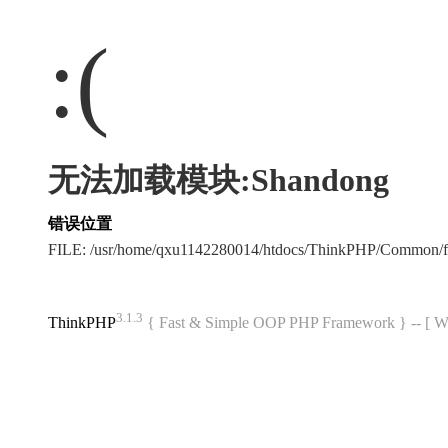
:(
无法加载模块:Shandong
错误位置
FILE: /usr/home/qxu1142280014/htdocs/ThinkPHP/Common/
3.1.3
ThinkPHP
{ Fast & Simple OOP PHP Framework } -- 