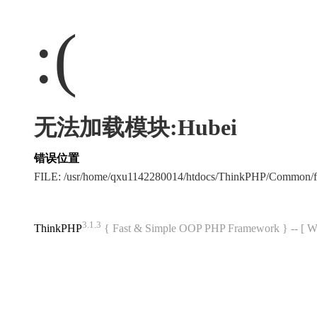
:(
无法加载模块:Hubei
错误位置
FILE: /usr/home/qxu1142280014/htdocs/ThinkPHP/Common/
3.1.3
ThinkPHP
{ Fast & Simple OOP PHP Framework } -- 