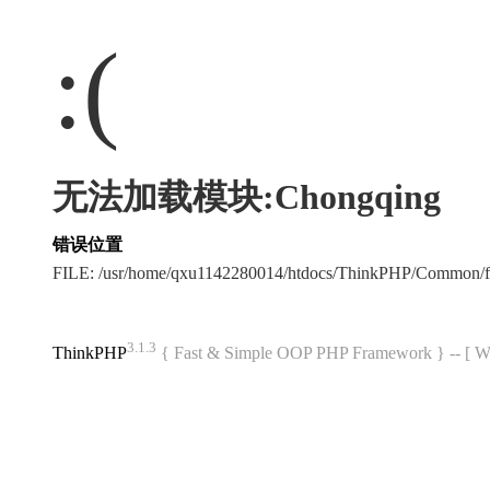
:(
无法加载模块:Chongqing
错误位置
FILE: /usr/home/qxu1142280014/htdocs/ThinkPHP/Common/
3.1.3
ThinkPHP
{ Fast & Simple OOP PHP Framework } -- 