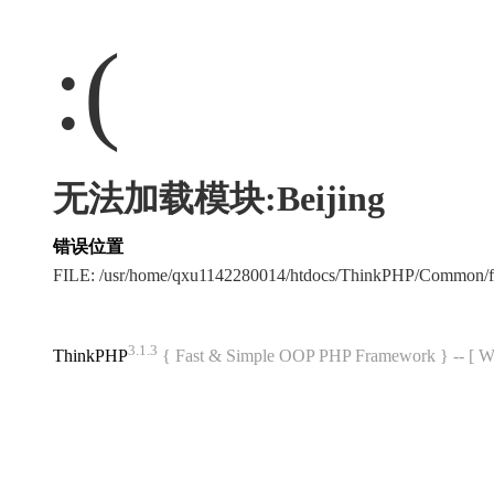
:(
无法加载模块:Beijing
错误位置
FILE: /usr/home/qxu1142280014/htdocs/ThinkPHP/Common/
3.1.3
ThinkPHP
{ Fast & Simple OOP PHP Framework } -- 